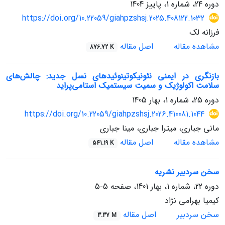
دوره 24، شماره 1، پاییز 1404
https://doi.org/10.22059/giahpzshsj.2025.408122.1032
فرزانه لک
مشاهده مقاله
اصل مقاله
876.72 K
بازنگری در ایمنی نئونیکوتینوئیدهای نسل جدید: چالش‌های
سلامت اکولوژیک و سمیت سیستمیک استامی‌پراید
دوره 25، شماره 1، بهار 1405
https://doi.org/10.22059/giahpzshsj.2026.410081.1044
مانی جباری، میترا جباری، مینا جباری
مشاهده مقاله
اصل مقاله
541.19 K
سخن سردبیر نشریه
دوره 22، شماره 1، بهار 1401، صفحه
5-5
کیمیا بهرامی نژاد
سخن سردبیر
اصل مقاله
3.37 M