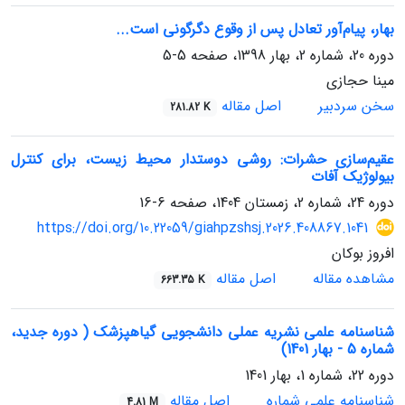
بهار، پیام‌آور تعادل پس از وقوع دگرگونی است...
دوره 20، شماره 2، بهار 1398، صفحه
5-5
مینا حجازی
سخن سردبیر
اصل مقاله
281.82 K
عقیم‌سازی حشرات: روشی دوستدار محیط زیست، برای کنترل
بیولوژیک آفات
دوره 24، شماره 2، زمستان 1404، صفحه
6-16
https://doi.org/10.22059/giahpzshsj.2026.408867.1041
افروز بوکان
مشاهده مقاله
اصل مقاله
663.35 K
شناسنامه علمی نشریه عملی دانشجویی گیاهپزشک ( دوره جدید،
شماره 5 - بهار 1401)
دوره 22، شماره 1، بهار 1401
شناسنامه علمی شماره
اصل مقاله
4.81 M