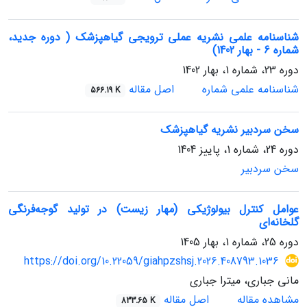
شناسنامه علمی نشریه عملی ترویجی گیاهپزشک ( دوره جدید،
شماره 6 - بهار 1402)
دوره 23، شماره 1، بهار 1402
شناسنامه علمی شماره
اصل مقاله
566.19 K
سخن سردبیر نشریه گیاهپزشک
دوره 24، شماره 1، پاییز 1404
سخن سردبیر
عوامل کنترل بیولوژیکی (مهار زیست) در تولید گوجه‌فرنگی
گلخانه‌ای
دوره 25، شماره 1، بهار 1405
https://doi.org/10.22059/giahpzshsj.2026.408793.1036
مانی جباری، میترا جباری
مشاهده مقاله
اصل مقاله
833.65 K