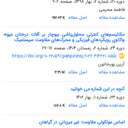
دوره 20، شماره 2، بهار 1398، صفحه
6-9
فاطمه محرمی
مشاهده مقاله
اصل مقاله
992.63 K
مکانیسم‌های کنترلی محلول‌پاشی بیوچار بر آفات درختان میوه؛
واکاوی رویکردهای فیزیکی و محرک‌های مقاومت سیستمیک
دوره 24، شماره 2، زمستان 1404، صفحه
17-27
https://doi.org/10.22059/giahpzshsj.2026.414621.1055
آرین پورخاتون
مشاهده مقاله
اصل مقاله
3.31 M
آنچه در این شماره می خوانید
دوره 23، شماره 1، بهار 1402
مشاهده مقاله
اصل مقاله
186.8 K
اساس مولکولی مقاومت غیر میزبانی در گیاهان