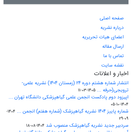
صفحه اصلی
درباره نشریه
اعضای هیات تحریریه
ارسال مقاله
تماس با ما
نقشه سایت
اخبار و اعلانات
انتشار شماره هشتم دوره 24 (زمستان 1404) نشریه علمی-
ترویجی(حرفه ...
1405-03-11
اپیزود دوم پادکست انجمن علمی گیاهپزشکی دانشگاه تهران ...
1404-10-05
شماره پاییز 1404 نشریه گیاهپزشک (شماره هفتم) انجمن ...
1404-
09-29
سردبیر جدید نشریه گیاهپزشک منصوب شد
1404-08-18