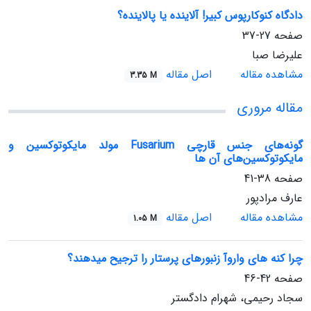
دادگاه کنوکارپوس کبیر! آلاینده یا پالاینده؟
صفحه
27-37
علیرضا صبا
مشاهده مقاله
اصل مقاله
3.35 M
مقاله مروری
گونه‌های جنس قارچی Fusarium مولد مایکوتوکسین و
مایکوتوکسین‌های آن ها
صفحه
38-41
عارف مرادپور
مشاهده مقاله
اصل مقاله
1.05 M
چرا کنه ‏های واروآ زنبورهای پرستار را ترجیح می‏دهند؟
صفحه
42-46
سجاد رحیمی، شهرام دادگستر