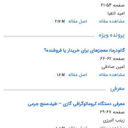
صفحه
54-61
امید اتقیا
مشاهده مقاله
اصل مقاله
2.17 M
پرونده ویژه
گانودرما؛ معجزه‏ای برای خریدار یا فروشنده؟
صفحه
62-66
امین صادقی
مشاهده مقاله
اصل مقاله
1.6 M
معرفی
معرفی دستگاه کروماتوگرافی گازی – طیف‌سنج جرمی
صفحه
67-69
زینب البرزی