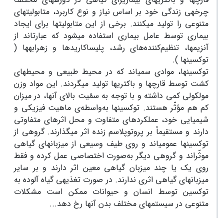
چرخه‏ی زندگی خود بر اساس نیاز و نوع کاربرد، متابولیت­های
متنوعی را تولید می­کنند. برخی از این متابولیت­ها برای ایجاد
بیماری توسط عامل بیماری استفاده می­شود که عبارت‏اند از
آنزیم­ها، تنظیم‌کننده‌های رشد، پلی­ساکاریدها و زهرابه­ها (
توکسین­ها ).
توکسین­ها، موادی سمی­اند که در محیط طبیعی و محیط­های
کشت توسط قارچ­ها و باکتری­ها تولید می­گردند. این مواد وزن
مولکولی کمی داشته و با توجه به سمّیت بالای آن­ها، در میزان
کم هم مؤثّر هستند. توکسین­ها به‌واسطه‌ی ماهیت فیزیکی و
شیمیایی خود، عملکرد­های متفاوت و محل اثر­های متفاوتی
دارند و مستقیماً بر پروتوپلاسم زنده اثر می­گذارند. گروهی از
توکسین­ها عمومی­اند و روی طیف وسیعی از میزبان­های گیاهی
موثّراند و گروهی دیگر به‌صورت اختصاصی عمل کرده و فقط
روی یک یا چند میزبان گیاهی معین اثر دارند و بر سایر
میزبان­های گیاهی اثری ندارند. در صورت تغذیه‏ی گیاه آلوده به
توکسین توسط انسان و حیوانات ممکن است مشکلات
متنوعی در سیستم­های مختلف بدن آن­ها رخ دهد...