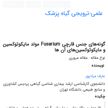
ورود به سامانه
ثبت نام
English
علمی-ترویجی گیاه پزشک
گونه‌های جنس قارچی Fusarium مولد مایکوتوکسین
و مایکوتوکسین‌های آن ها
نوع مقاله : مقاله مروری
نویسنده
عارف مرادپور
دانشجوی کارشناسی ارشد بیماری شناسی گیاهی پردیس کشاورزی
و منابع طبیعی دانشگاه تهران
چکیده
قارچ­ها و باکتری­های بیماری­زای گیاهی در دوره­های مختلف