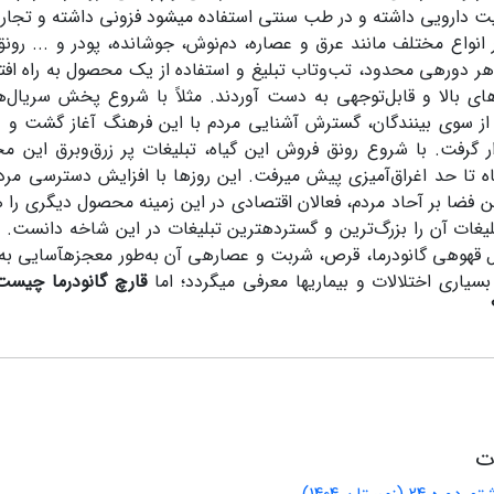
 دارویی داشته و در طب سنتی استفاده می‏شود فزونی داشته و تجاری
نواع مختلف مانند عرق و عصاره، دم‌نوش، جوشانده، پودر و ... رون
هر دوره‏ی محدود، تب‌وتاب تبلیغ و استفاده از یک محصول به راه افتا
ای بالا و قابل‌توجهی به دست آوردند. مثلاً با شروع پخش سریال
 از سوی بینندگان، گسترش آشنایی مردم با این فرهنگ آغاز گشت و د
ار گرفت. با شروع رونق فروش این گیاه، تبلیغات پر زرق‌وبرق این 
اه تا حد اغراق‌آمیزی پیش می‏رفت. این روزها با افزایش دسترسی مرد
ین فضا بر آحاد مردم، فعالان اقتصادی در این زمینه محصول دیگری را 
بلیغات آن را بزرگ‌ترین و گسترده‏ترین تبلیغات در این شاخه دانست. 
قهوه‏ی گانودرما، قرص، شربت و عصاره‏ی آن به‌طور معجزه‏آسایی به‌
بسیاری اختلالات و بیماری‏ها معرفی می‏گردد؛ اما
قارچ گانودرما چیست
ات