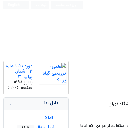
ورود به سامانه
ثبت نام
English
دوره 20، شماره
3 - شماره
پیاپی 3
پاییز 1398
صفحه
62-66
فایل ها
گاه تهران
XML
ستفاده از موادی که ادعا
اصل مقاله
1.6 M