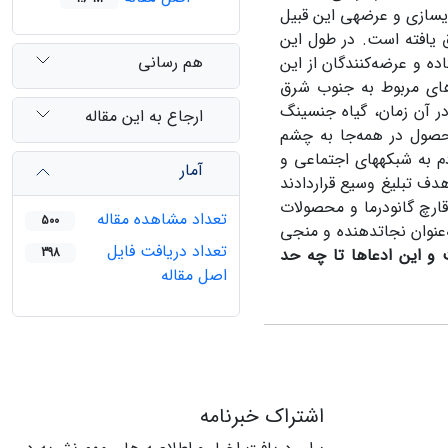
‏سازی و عرضه‏ی این قبیل
ق یافته است. در طول این
هم رسانی
ده و عرضه‌کنندگان از این
‌های مربوط به جنوب شرق
ر آن زمان، گیاه جنسینگ
ارجاع به این مقاله
محصول در همه‌جا به چشم
م به شبکه‏های اجتماعی و
آمار
هدف تبلیغ وسیع قراردادند
قارچ گانودرما و محصولات
تعداد مشاهده مقاله
500
عنوان نجات‏دهنده و منجی
تعداد دریافت فایل
 و این ادعاها تا چه حد
398
اصل مقاله
اشتراک خبرنامه