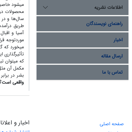
می‏شود خاصیت
اطلاعات نشریه
محصولات در ا
سال‌ها و در 
راهنمای نویسندگان
طریق درآمده
آسیا و اقبال
اخبار
موردتوجه قر
می‏خورد که گ
تأثیرگذاری ا
ارسال مقاله
که می‏توان ت
مکمل آن مثل 
تماس با ما
بشر در برابر 
واقعی است؟
اخبار و اعلان
صفحه اصلی