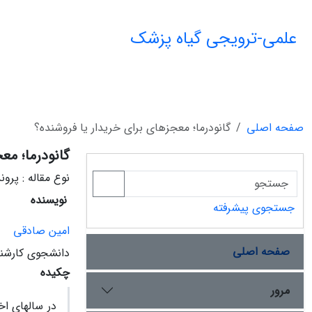
علمی-ترویجی گیاه پزشک
صفحه اصلی
گانودرما؛ معجزه‏ای برای خریدار یا فروشنده؟
گانودرما؛ مع
نوع مقاله : پرون
نویسنده
جستجوی پیشرفته
امین صادقی
صفحه اصلی
دانشجوی کارشنا
چکیده
مرور
در سال‏های ا