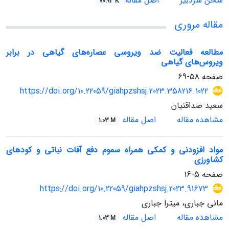
سخن سردبیر
اصل مقاله
70.93 K
مقاله مروری
مطالعه فعالیت ضد ویروسی عصاره‌های گیاهی در برابر
ویروس‌های گیاهی
صفحه
58-69
https://doi.org/10.22059/giahpzshsj.2023.358216.1022
سعید صداقتیان
مشاهده مقاله
اصل مقاله
1.03 M
مواد افزودنی و کمکی همراه سموم دفع آفات نباتی و کودهای
کشاورزی
صفحه
5-16
https://doi.org/10.22059/giahpzshsj.2023.91673
مانی جباری، میترا جباری
مشاهده مقاله
اصل مقاله
1.03 M