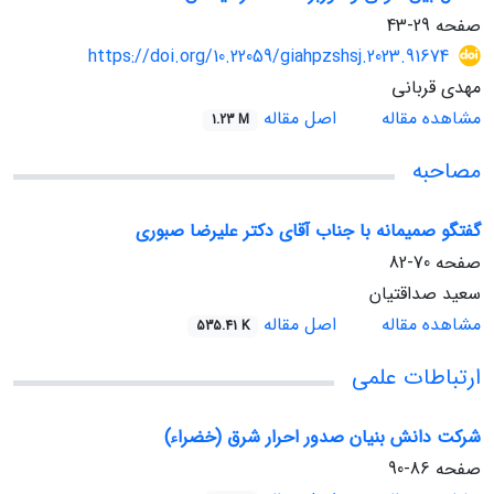
صفحه
29-43
https://doi.org/10.22059/giahpzshsj.2023.91674
مهدی قربانی
مشاهده مقاله
اصل مقاله
1.23 M
مصاحبه
گفتگو صمیمانه با جناب آقای دکتر علیرضا صبوری
صفحه
70-82
سعید صداقتیان
مشاهده مقاله
اصل مقاله
535.41 K
ارتباطات علمی
شرکت دانش بنیان صدور احرار شرق (خضراء)
صفحه
86-90