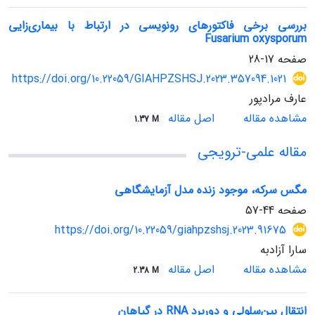
بررسی برخی فاکتورهای رونویسی در ارتباط با بیماری‌زایی
Fusarium oxysporum
صفحه
17-28
https://doi.org/10.22059/GIAHPZSHSJ.2023.357094.1021
عارف مرادپور
مشاهده مقاله
اصل مقاله
1.37 M
مقاله علمی-ترویجی
مگس سرکه، موجود زنده مدل آزمایشگاهی
صفحه
44-57
https://doi.org/10.22059/giahpzshsj.2023.91675
سارا آزادبه
مشاهده مقاله
اصل مقاله
2.38 M
انتقال بین‌سلولی و دوربرد RNA در گیاهان