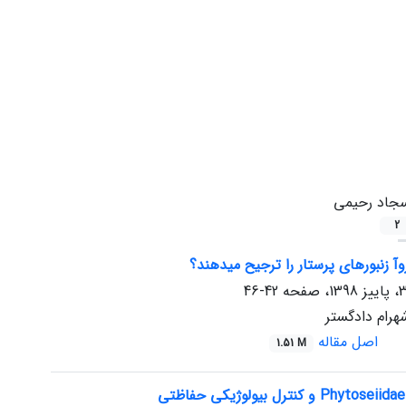
جاد رحیمی
2
وآ زنبورهای پرستار را ترجیح می‏دهند؟
42-46
رام دادگستر
اصل مقاله
1.51 M