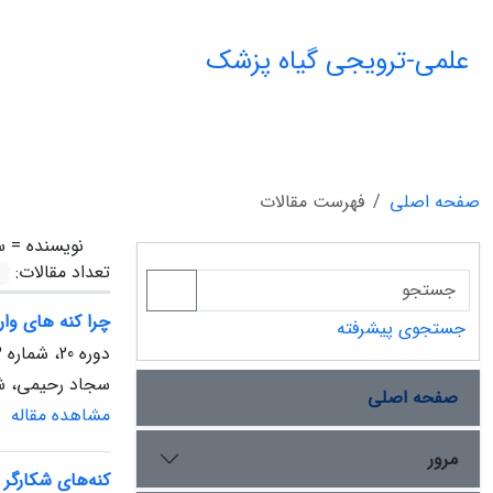
علمی-ترویجی گیاه پزشک
صفحه اصلی
فهرست مقالات
نویسنده =
س
تعداد مقالات:
چرا کنه ‏های وار
جستجوی پیشرفته
دوره 20، شماره 3، پاییز 1398، صفحه
سجاد رحیمی، شه
صفحه اصلی
مشاهده مقاله
مرور
کنه‌های شکارگر Phytoseiidae و کنترل بیولوژیکی حفاظتی