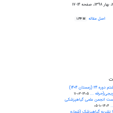
14-17
اصل مقاله
1.34 M
ات
انتشار شماره هشتم دوره 24 (زمستان 1404)
یجی(حرفه ...
1405-03-11
کست انجمن علمی گیاهپزشکی
.
1404-10-05
شماره پاییز 1404 نشریه گیاهپزشک (شماره