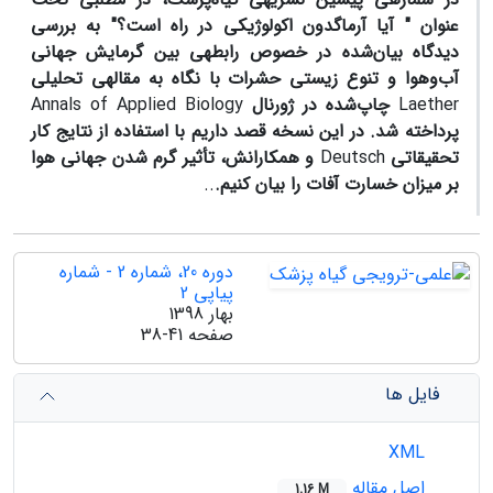
عنوان " آیا آرماگدون اکولوژیکی در راه است؟" به بررسی
دیدگاه بیان‌شده در خصوص رابطه­ی بین گرمایش جهانی
آب‌وهوا و تنوع زیستی حشرات با نگاه به مقاله­ی تحلیلی
Laether
چاپ‌شده در ژورنال
Annals of Applied Biology
پرداخته شد. در این نسخه قصد داریم با استفاده از نتایج کار
تحقیقاتی
Deutsch
و همکارانش، تأثیر گرم شدن جهانی هوا
بر میزان خسارت آفات را بیان کنیم.
..
دوره 20، شماره 2 - شماره
پیاپی 2
بهار 1398
صفحه
38-41
فایل ها
XML
اصل مقاله
1.16 M