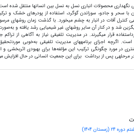
 نگهداری محصولات انباری نسل به نسل بین انسان­ها منتقل شده است.
 با سحر و جادو، سوزاندن گوگرد، استفاده از پودر­های خشک و ترکی
ه­ی کنترل آفات در انبار به چشم می­خورد. با گذشت زمان روش­های مرسو
زین شد و در کنار آن سایر روش­های غیر شیمیایی رشد یافته و به‌صورت ت
استفاده قرار می‏گیرند. در مدیریت تلفیقی نیاز به آگاهی از تراکم 
است. اگرچه اجزای برنامه­های مدیریت تلفیقی به‌خوبی موردتحقیق و
ری در مورد چگونگی ترکیب این مؤلفه‌ها برای بهبودی اثربخشی و اط
ر مرحله­ی پس از برداشت برای این جمعیت انسانی در حال افزایش مور
ات
انتشار شماره هشتم دوره 24 (زمستان 1404)