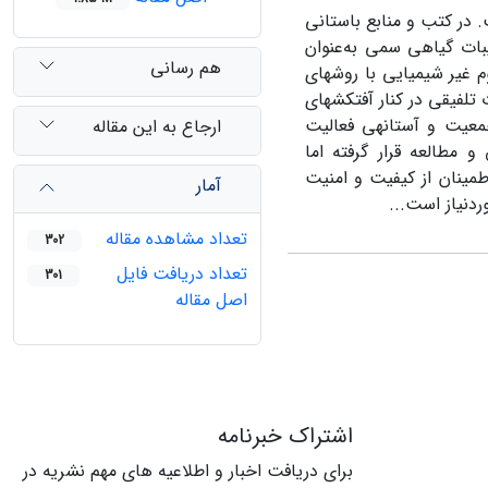
 در کتب و منابع باستانی
بات گیاهی سمی به‌عنوان
هم رسانی
م غیر شیمیایی با روش­های
لفیقی در کنار آفت­کش­های
جمعیت و آستانه­ی فعالیت
ارجاع به این مقاله
 مطالعه قرار گرفته اما
مینان از کیفیت و امنیت
آمار
دنیاز است...
تعداد مشاهده مقاله
302
تعداد دریافت فایل
301
اصل مقاله
اشتراک خبرنامه
برای دریافت اخبار و اطلاعیه های مهم نشریه در