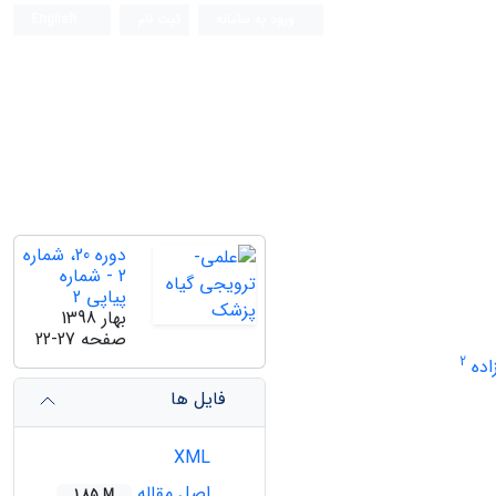
ورود به سامانه
ثبت نام
English
دوره 20، شماره
2 - شماره
پیاپی 2
بهار 1398
صفحه
22-27
2
اده
فایل ها
XML
اصل مقاله
1.85 M