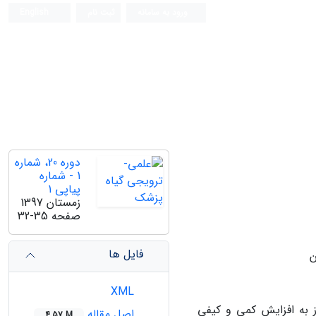
ورود به سامانه
ثبت نام
English
دوره 20، شماره
1 - شماره
پیاپی 1
زمستان 1397
صفحه
32-35
فایل ها
ن
XML
ز به افزایش کمی و کیفی
اصل مقاله
4.57 M