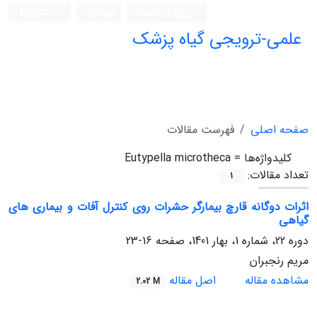
ورود به سامانه
ثبت نام
English
علمی-ترویجی گیاه پزشک
صفحه اصلی
فهرست مقالات
کلیدواژه‌ها =
Eutypella microtheca
تعداد مقالات:
1
اثرات دوگانه قارچ بیمارگر حشرات روی کنترل آفات و بیماری های
گیاهی
دوره 22، شماره 1، بهار 1401، صفحه
16-23
مریم رنجبران
مشاهده مقاله
اصل مقاله
2.02 M