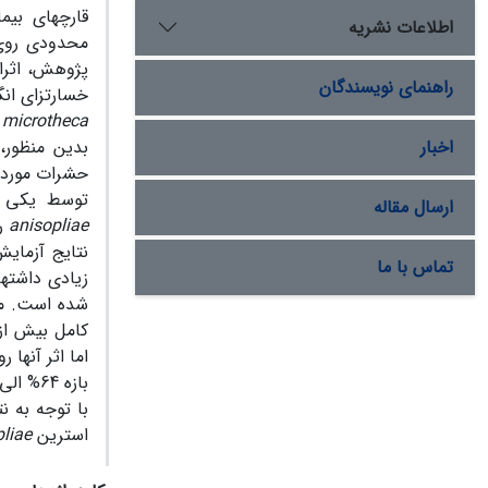
اطلاعات نشریه
پژوهش، اثرات دوگا
راهنمای نویسندگان
خسارت­زای انگ
 microtheca
اخبار
بدین منظور، 
حشرات مورد ب
توسط یکی از
ارسال مقاله
anisopliae
رو
نتایج آزمای
تماس با ما
زیادی داشته
اما اثر آن­ها
بازه 64% الی 91% متغیر بود. مهار رشد
با توجه به ن
استرین
liae