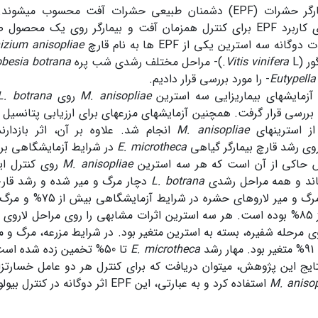
قارچ­های بیمارگر حشرات (EPF) دشمنان طبیعی حشرات آفت محسوب م
محدودی روی کاربرد EPF برای کنترل همزمان آفت و بیمارگر روی یک 
نه سه استرین یکی از EPF ها به نام قارچ
anisopliae
izium
ور (
L.)- مراحل مختلف رشدی شب پره
vinifera
Vitis
besia botrana
Eutypella
- را مورد بررسی قرار دادیم.
آزمایش­های بیماری­زایی سه استرین
M. anisopliae
روی
L. botrana
ررسی قرار گرفت. همچنین آزمایش­های مزرعه­ای برای ارزیابی پتانسیل 
 استرین­های
M. anisopliae
انجام شد. علاوه بر آن، اثر بازدا
ی رشد قارچ بیمارگر گیاهی
E. microtheca
در شرایط آزمایشگاهی بر
ش حاکی از آن است که هر سه استرین
M. anisopliae
روی کنترل این
­اند و همه مراحل رشدی
L. botrana
دچار مرگ و میر شده و رشد قار
شده است. مرگ و میر لاروه
کامل بیش از 85% بوده است. هر سه استرین اثرات مشابهی را روی مراحل لا
 روی مرحله شفیره، بسته به استرین متغیر بود. در شرایط مزرعه، مرگ و 
E. microtheca
تا 50% تخمین زده شده است.
تایج این پژوهش، می­توان دریافت که برای کنترل هر دو عامل خسارت­زای
M. anisop
استفاده کرد و به عبارتی، این EPF اثر دوگانه در کنترل بیولوژیک دارد.