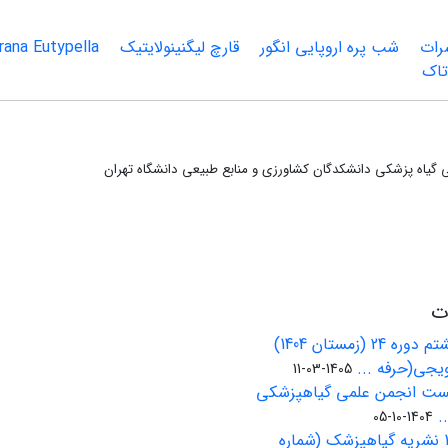
رات
شب پره اروپایی انگور
قارچ لیگنینولایتیک
Eutypella
rana
تاک
گیاه پزشکی دانشکدگان کشاورزی و منابع طبیعی دانشگاه تهران
ات
انتشار شماره هشتم دوره 24 (زمستان 1404)
یجی(حرفه ...
1405-03-11
کست انجمن علمی گیاهپزشکی
.
1404-10-05
شماره پاییز 1404 نشریه گیاهپزشک (شماره