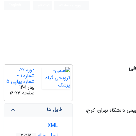
ورود به سامانه
ثبت نام
English
هی
دوره 22،
شماره 1 -
شماره پیاپی 5
بهار 1401
صفحه
16-23
فایل ها
عی دانشگاه تهران، کرج،
XML
اصل مقاله
2.02 M