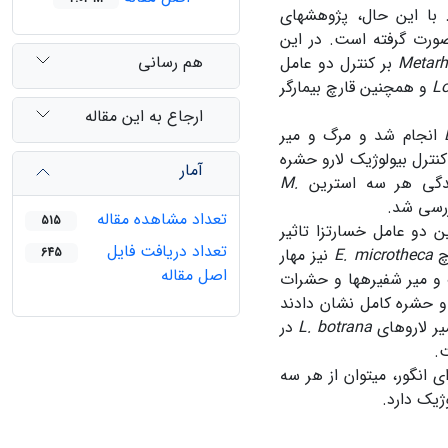
ی­شوند. با این حال، پژوهش­های
محصول صورت گرفته است. در این
هم رسانی
Metarh
بر کنترل دو عامل
Lo
و همچنین قارچ بیمارگر
ارجاع به این مقاله
انجام شد و مرگ و میر
کنترل بیولوژیک لارو حشره
آمار
رندگی هر سه استرین
M.
رسی شد.
تعداد مشاهده مقاله
515
 دو عامل خسارت­زا تاثیر
تعداد دریافت فایل
چ
E. microtheca
نیز مهار
645
اصل مقاله
ای حشره در شرایط آزمایشگاهی بیش از 75% و مرگ و میر شفیره­ها و حشرات
روی و حشره کامل نشان دادند
میر لاروهای
L. botrana
در
 انگور، می­توان از هر سه