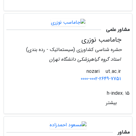
مشاور علمی
جاماسب نوزری
حشره شناسی کشاورزی (سیستماتیک - رده بندی)
استاد گروه گیاهپزشکی دانشگاه تهران
ut.ac.ir
nozari
0000-0002-2649-7751
h-index:
15
بیشتر
مشاور