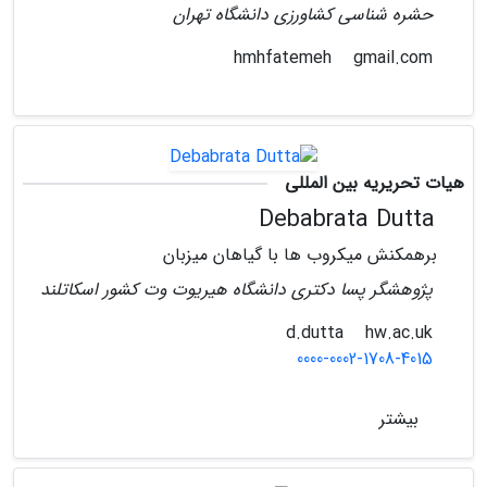
حشره شناسی کشاورزی دانشگاه تهران
gmail.com
hmhfatemeh
هیات تحریریه بین المللی
Debabrata Dutta
برهمکنش میکروب ها با گیاهان میزبان
پژوهشگر پسا دکتری دانشگاه هیریوت وت کشور اسکاتلند
hw.ac.uk
d.dutta
0000-0002-1708-4015
بیشتر