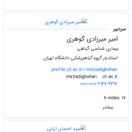
سردبیر
امیر میرزادی گوهری
بیماری شناسی گیاهی
استادیار گروه گیاهپزشکی دانشگاه تهران
profile.ut.ac.ir/~mirzadighohari
ut.ac.ir
mirzadighohari
0000-0001-6147-4312
h-index:
17
بیشتر