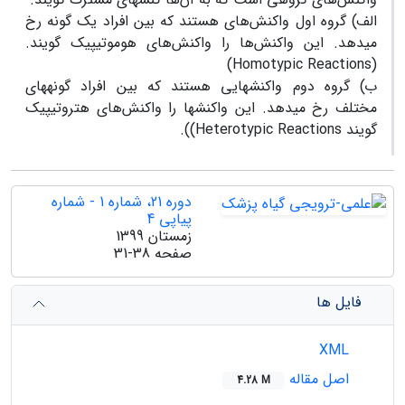
الف) گروه اول واکنش‌های هستند که بین افراد یک گونه رخ
می­دهد. این واکنش‌ها را واکنش‌های هوموتیپیک گویند.
(Homotypic Reactions)
ب) گروه دوم واکنش­هایی هستند که بین افراد گونه­های
مختلف رخ می­دهد. این واکنش­ها را واکنش‌های هتروتیپیک
گویند Heterotypic Reactions)).
دوره 21، شماره 1 - شماره
پیاپی 4
زمستان 1399
صفحه
31-38
فایل ها
XML
اصل مقاله
4.28 M