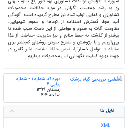
امروزه با افزایش تولیدات کشاورزی به­منظور رفع نیازمندی­های
رو به رشد جمعیت، نگرانی در مورد حفاظت محصولات
کشاورزی و غذایی تولیدشده نیز مطرح گردیده است. آلودگی
آب، هوا، گسترش استفاده از کود­ها و سموم شیمیایی،
مقاومت آفات به سموم و عواملی از این دست سبب شده تا
بیشتر از گذشته به حفظ منابع و نیز مدیریت حفاظت از غذا
روی‌آوریم و با پژوهش و مطرح نمودن روش­های کم‌خطر برای
مقابله با عوامل خسارت­زا، ضمن حفظ سلامت بشر گامی در
جهت بهبود کیفیت نگهداری این محصولات برداریم.
دوره 21، شماره 1 - شماره
پیاپی 4
زمستان 1399
صفحه
4-4
فایل ها
XML