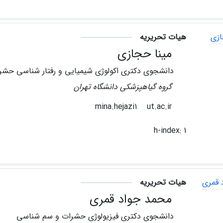
هیات تحریریه
مینا حجازی
دانشجوی دکتری اکولوژی شیمیایی و رفتار شناسی حشر
گروه گیاهپزشکی دانشگاه تهران
ut.ac.ir
mina.hejazi1
h-index:
1
هیات تحریریه
محمد جواد قمری
دانشجوی دکتری فیزیولوژی حشرات و سم شناسی