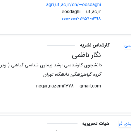
agri.ut.ac.ir/en/~eosdaghi
ut.ac.ir
eosdaghi
0000-0002-0359-0398
کارشناس نشریه
نگار ناظمی
دانشجوی کارشناسی ارشد بیماری شناسی گیاهی ( وی
گروه گیاهپزشگی دانشگاه تهران
gmail.com
negar.nazemi1378
هیات تحریریه