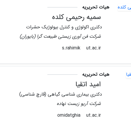
هیات تحریریه
سمیه رحیمی کلده
دکتری اکولوژی و کنترل بیولوژیک حشرات
شرکت فن آوری زیستی طبیعت گرا (بایوران)
ut.ac.ir
s.rahimik
هیات تحریریه
امید اتقیا
دکتری بیماری شناسی گیاهی (قارچ شناسی)
شرکت آریو زیست نهاده
ut.ac.ir
omidatghia