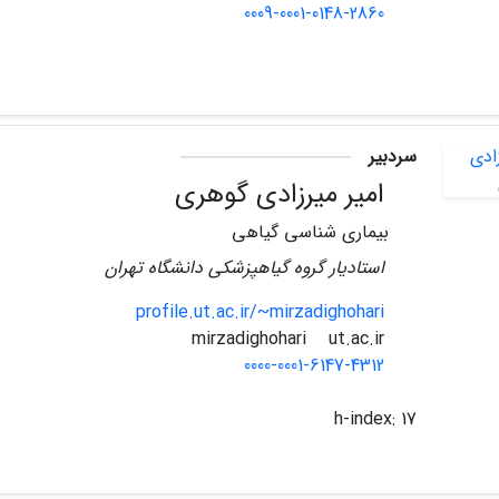
0009-0001-0148-2860
سردبیر
امیر میرزادی گوهری
بیماری شناسی گیاهی
استادیار گروه گیاهپزشکی دانشگاه تهران
profile.ut.ac.ir/~mirzadighohari
ut.ac.ir
mirzadighohari
0000-0001-6147-4312
h-index:
17