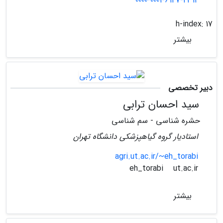
0000-0001-6147-4312
h-index:
17
بیشتر
دبیر تخصصی
سید احسان ترابی
حشره شناسی - سم شناسی
استادیار گروه گیاهپزشکی دانشگاه تهران
agri.ut.ac.ir/~eh_torabi
ut.ac.ir
eh_torabi
بیشتر