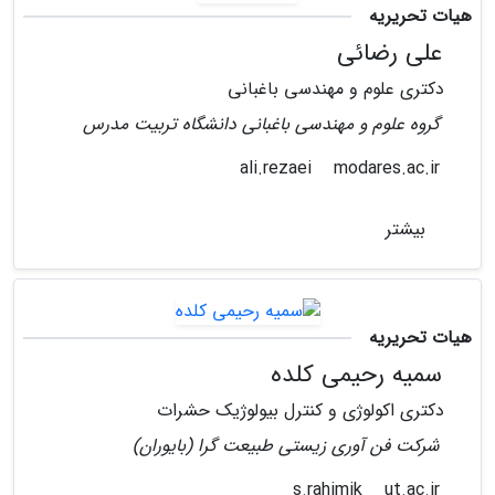
هیات تحریریه
علی رضائی
دکتری علوم و مهندسی باغبانی
گروه علوم و مهندسی باغبانی دانشگاه تربیت مدرس
modares.ac.ir
ali.rezaei
بیشتر
هیات تحریریه
سمیه رحیمی کلده
دکتری اکولوژی و کنترل بیولوژیک حشرات
شرکت فن آوری زیستی طبیعت گرا (بایوران)
ut.ac.ir
s.rahimik