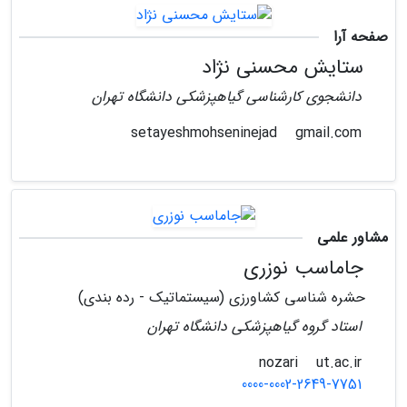
صفحه آرا
ستایش محسنی نژاد
دانشجوی کارشناسی گیاهپزشکی دانشگاه تهران
gmail.com
setayeshmohseninejad
مشاور علمی
جاماسب نوزری
حشره شناسی کشاورزی (سیستماتیک - رده بندی)
استاد گروه گیاهپزشکی دانشگاه تهران
ut.ac.ir
nozari
0000-0002-2649-7751