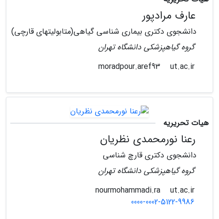
عارف مرادپور
دانشجوی دکتری بیماری شناسی گیاهی(متابولیتهای قارچی)
گروه گیاهپزشکی دانشگاه تهران
ut.ac.ir
moradpour.aref93
هیات تحریریه
رعنا نورمحمدی نظریان
دانشجوی دکتری قارچ شناسی
گروه گیاهپزشکی دانشگاه تهران
ut.ac.ir
nourmohammadi.ra
0000-0002-5122-9986