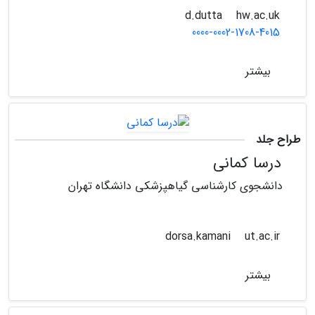
hw.ac.uk
d.dutta
0000-0002-1708-4015
بیشتر
طراح جلد
درسا کمانی
دانشجوی کارشناسی گیاهپزشکی دانشگاه تهران
ut.ac.ir
dorsa.kamani
بیشتر