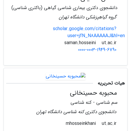
دانشجوی دکتری بیماری شناسی گیاهی (باکتری شناسی)
گروه گیاهپزشکی دانشگاه تهران
scholar.google.com/citations?
user=jfN_N8AAAAAJ&hl=en
ut.ac.ir
saman.hosseini
0000-0003-1949-6790
هیات تحریریه
محبوبه حسینخانی
سم شناسی - کنه شناسی
دانشجوی دکتری کنه شناسی دانشگاه تهران
ut.ac.ir
mhosseinkhani