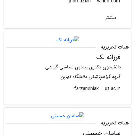
yahoo.com
jnorouzian
بیشتر
هیات تحریریه
فرزانه لک
دانشجوی دکتری بیماری شناسی گیاهی
گروه گیاهپزشکی دانشگاه تهران
ut.ac.ir
farzanehlak
هیات تحریریه
سامان حسینی