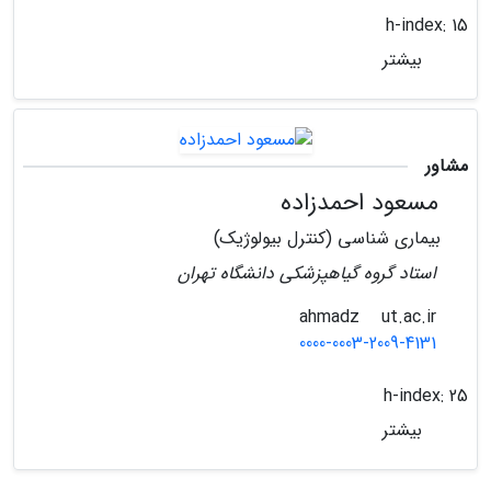
h-index:
15
بیشتر
مشاور
مسعود احمدزاده
بیماری شناسی (کنترل بیولوژیک)
استاد گروه گیاهپزشکی دانشگاه تهران
ut.ac.ir
ahmadz
0000-0003-2009-4131
h-index:
25
بیشتر