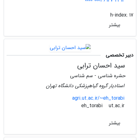
0000-0001-6147-4312
h-index:
17
بیشتر
دبیر تخصصی
سید احسان ترابی
حشره شناسی - سم شناسی
استادیار گروه گیاهپزشکی دانشگاه تهران
agri.ut.ac.ir/~eh_torabi
ut.ac.ir
eh_torabi
بیشتر