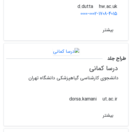
hw.ac.uk
d.dutta
0000-0002-1708-4015
بیشتر
طراح جلد
درسا کمانی
دانشجوی کارشناسی گیاهپزشکی دانشگاه تهران
ut.ac.ir
dorsa.kamani
بیشتر