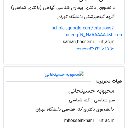
دانشجوی دکتری بیماری شناسی گیاهی (باکتری شناسی)
گروه گیاهپزشکی دانشگاه تهران
scholar.google.com/citations?
user=jfN_N8AAAAAJ&hl=en
ut.ac.ir
saman.hosseini
0000-0003-1949-6790
هیات تحریریه
محبوبه حسینخانی
سم شناسی - کنه شناسی
دانشجوی دکتری کنه شناسی دانشگاه تهران
ut.ac.ir
mhosseinkhani