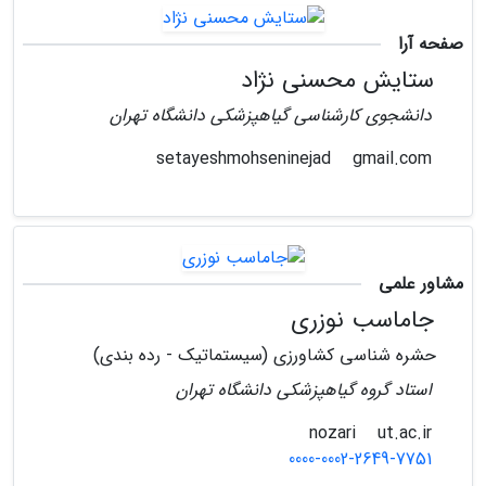
صفحه آرا
ستایش محسنی نژاد
دانشجوی کارشناسی گیاهپزشکی دانشگاه تهران
gmail.com
setayeshmohseninejad
مشاور علمی
جاماسب نوزری
حشره شناسی کشاورزی (سیستماتیک - رده بندی)
استاد گروه گیاهپزشکی دانشگاه تهران
ut.ac.ir
nozari
0000-0002-2649-7751