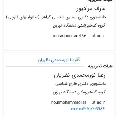
عارف مرادپور
دانشجوی دکتری بیماری شناسی گیاهی(متابولیتهای قارچی)
گروه گیاهپزشکی دانشگاه تهران
ut.ac.ir
moradpour.aref93
هیات تحریریه
رعنا نورمحمدی نظریان
دانشجوی دکتری قارچ شناسی
گروه گیاهپزشکی دانشگاه تهران
ut.ac.ir
nourmohammadi.ra
0000-0002-5122-9986