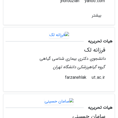
yahoo.com
jnorouzian
بیشتر
هیات تحریریه
فرزانه لک
دانشجوی دکتری بیماری شناسی گیاهی
گروه گیاهپزشکی دانشگاه تهران
ut.ac.ir
farzanehlak
هیات تحریریه
سامان حسینی