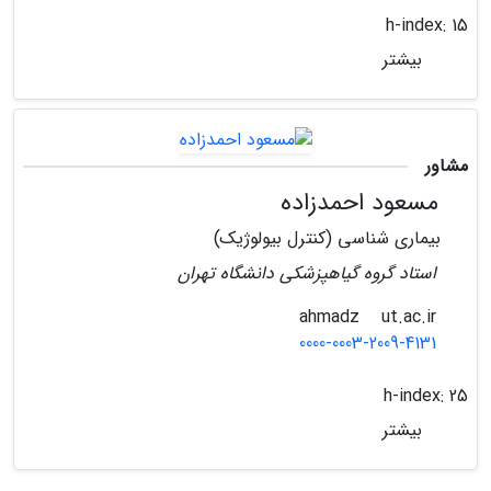
h-index:
15
بیشتر
مشاور
مسعود احمدزاده
بیماری شناسی (کنترل بیولوژیک)
استاد گروه گیاهپزشکی دانشگاه تهران
ut.ac.ir
ahmadz
0000-0003-2009-4131
h-index:
25
بیشتر