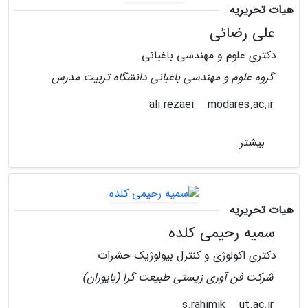
هیات تحریریه
علی رضائی
دکتری علوم و مهندسی باغبانی
گروه علوم و مهندسی باغبانی دانشگاه تربیت مدرس
modares.ac.ir
ali.rezaei
بیشتر
هیات تحریریه
سمیه رحیمی کلده
دکتری اکولوژی و کنترل بیولوژیک حشرات
شرکت فن آوری زیستی طبیعت گرا (بایوران)
ut.ac.ir
s.rahimik