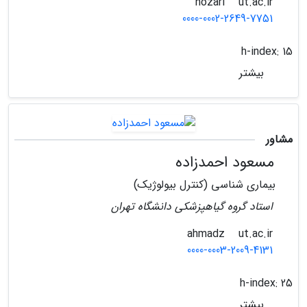
ut.ac.ir
nozari
0000-0002-2649-7751
h-index:
15
بیشتر
مشاور
مسعود احمدزاده
بیماری شناسی (کنترل بیولوژیک)
استاد گروه گیاهپزشکی دانشگاه تهران
ut.ac.ir
ahmadz
0000-0003-2009-4131
h-index:
25
بیشتر