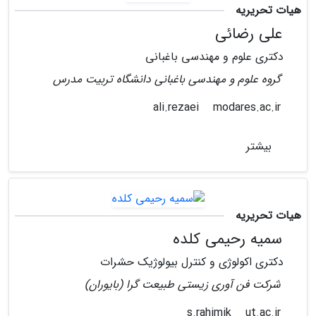
هیات تحریریه
علی رضائی
دکتری علوم و مهندسی باغبانی
گروه علوم و مهندسی باغبانی دانشگاه تربیت مدرس
modares.ac.ir
ali.rezaei
بیشتر
هیات تحریریه
سمیه رحیمی کلده
دکتری اکولوژی و کنترل بیولوژیک حشرات
شرکت فن آوری زیستی طبیعت گرا (بایوران)
ut.ac.ir
s.rahimik