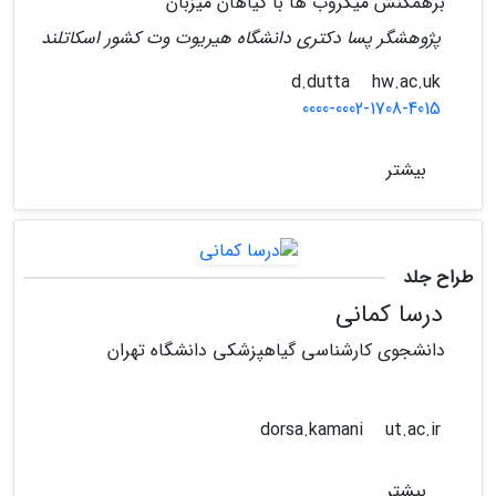
برهمکنش میکروب ها با گیاهان میزبان
پژوهشگر پسا دکتری دانشگاه هیریوت وت کشور اسکاتلند
hw.ac.uk
d.dutta
0000-0002-1708-4015
بیشتر
طراح جلد
درسا کمانی
دانشجوی کارشناسی گیاهپزشکی دانشگاه تهران
ut.ac.ir
dorsa.kamani
بیشتر