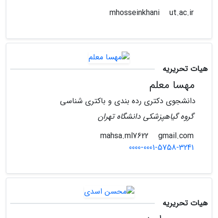
ut.ac.ir
mhosseinkhani
هیات تحریریه
مهسا معلم
دانشجوی دکتری رده بندی و باکتری شناسی
گروه گیاهپزشکی دانشگاه تهران
gmail.com
mahsa.ml7622
0000-0001-5758-3241
هیات تحریریه