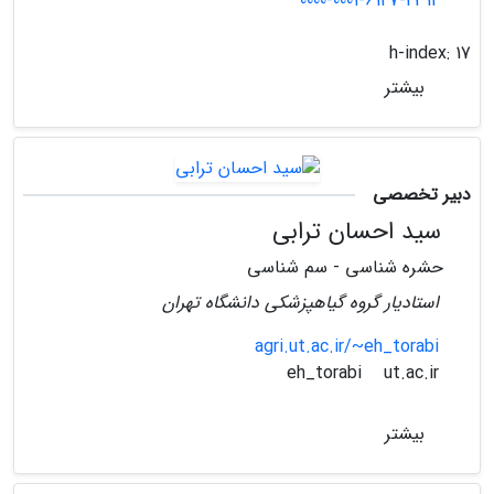
0000-0001-6147-4312
h-index:
17
بیشتر
دبیر تخصصی
سید احسان ترابی
حشره شناسی - سم شناسی
استادیار گروه گیاهپزشکی دانشگاه تهران
agri.ut.ac.ir/~eh_torabi
ut.ac.ir
eh_torabi
بیشتر