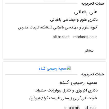
هیات تحریریه
علی رضائی
دکتری علوم و مهندسی باغبانی
گروه علوم و مهندسی باغبانی دانشگاه تربیت مدرس
modares.ac.ir
ali.rezaei
بیشتر
هیات تحریریه
سمیه رحیمی کلده
دکتری اکولوژی و کنترل بیولوژیک حشرات
شرکت فن آوری زیستی طبیعت گرا (بایوران)
ut.ac.ir
s.rahimik