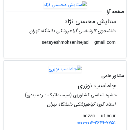
صفحه آرا
ستایش محسنی نژاد
دانشجوی کارشناسی گیاهپزشکی دانشگاه تهران
gmail.com
setayeshmohseninejad
مشاور علمی
جاماسب نوزری
حشره شناسی کشاورزی (سیستماتیک - رده بندی)
استاد گروه گیاهپزشکی دانشگاه تهران
ut.ac.ir
nozari
0000-0002-2649-7751