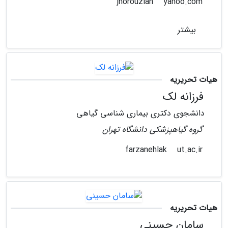
yahoo.com
jnorouzian
بیشتر
هیات تحریریه
فرزانه لک
دانشجوی دکتری بیماری شناسی گیاهی
گروه گیاهپزشکی دانشگاه تهران
ut.ac.ir
farzanehlak
هیات تحریریه
سامان حسینی