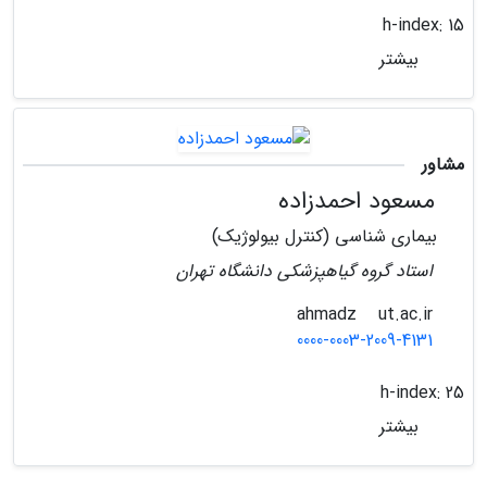
h-index:
15
بیشتر
مشاور
مسعود احمدزاده
بیماری شناسی (کنترل بیولوژیک)
استاد گروه گیاهپزشکی دانشگاه تهران
ut.ac.ir
ahmadz
0000-0003-2009-4131
h-index:
25
بیشتر