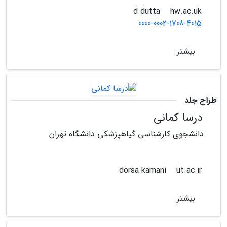
hw.ac.uk
d.dutta
0000-0002-1708-4015
بیشتر
طراح جلد
درسا کمانی
دانشجوی کارشناسی گیاهپزشکی دانشگاه تهران
ut.ac.ir
dorsa.kamani
بیشتر