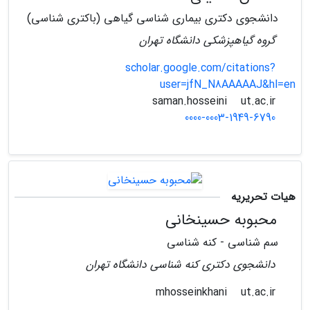
دانشجوی دکتری بیماری شناسی گیاهی (باکتری شناسی)
گروه گیاهپزشکی دانشگاه تهران
scholar.google.com/citations?
user=jfN_N8AAAAAJ&hl=en
ut.ac.ir
saman.hosseini
0000-0003-1949-6790
هیات تحریریه
محبوبه حسینخانی
سم شناسی - کنه شناسی
دانشجوی دکتری کنه شناسی دانشگاه تهران
ut.ac.ir
mhosseinkhani