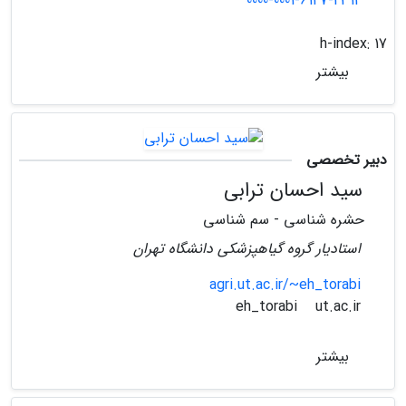
0000-0001-6147-4312
h-index:
17
بیشتر
دبیر تخصصی
سید احسان ترابی
حشره شناسی - سم شناسی
استادیار گروه گیاهپزشکی دانشگاه تهران
agri.ut.ac.ir/~eh_torabi
ut.ac.ir
eh_torabi
بیشتر