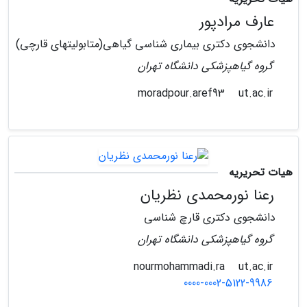
عارف مرادپور
دانشجوی دکتری بیماری شناسی گیاهی(متابولیتهای قارچی)
گروه گیاهپزشکی دانشگاه تهران
ut.ac.ir
moradpour.aref93
هیات تحریریه
رعنا نورمحمدی نظریان
دانشجوی دکتری قارچ شناسی
گروه گیاهپزشکی دانشگاه تهران
ut.ac.ir
nourmohammadi.ra
0000-0002-5122-9986