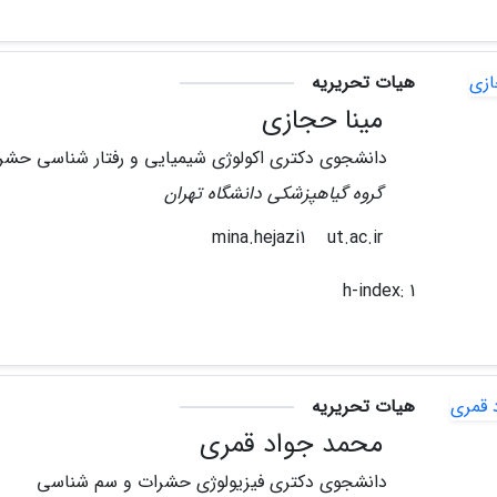
هیات تحریریه
مینا حجازی
دانشجوی دکتری اکولوژی شیمیایی و رفتار شناسی حشر
گروه گیاهپزشکی دانشگاه تهران
ut.ac.ir
mina.hejazi1
h-index:
1
هیات تحریریه
محمد جواد قمری
دانشجوی دکتری فیزیولوژی حشرات و سم شناسی