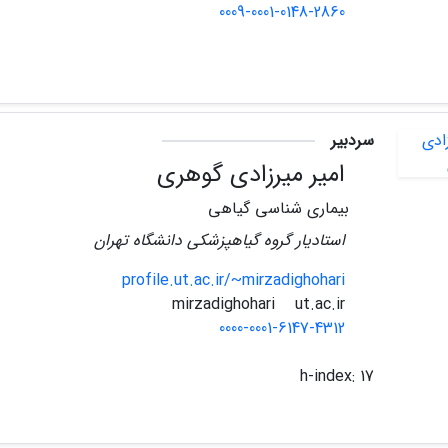
0009-0001-0148-2860
سردبیر
امیر میرزادی گوهری
بیماری شناسی گیاهی
استادیار گروه گیاهپزشکی دانشگاه تهران
profile.ut.ac.ir/~mirzadighohari
ut.ac.ir
mirzadighohari
0000-0001-6147-4312
h-index:
17