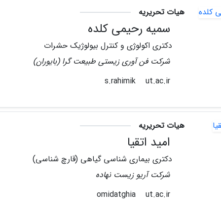
هیات تحریریه
سمیه رحیمی کلده
دکتری اکولوژی و کنترل بیولوژیک حشرات
شرکت فن آوری زیستی طبیعت گرا (بایوران)
ut.ac.ir
s.rahimik
هیات تحریریه
امید اتقیا
دکتری بیماری شناسی گیاهی (قارچ شناسی)
شرکت آریو زیست نهاده
ut.ac.ir
omidatghia