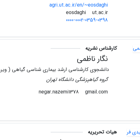
agri.ut.ac.ir/en/~eosdaghi
ut.ac.ir
eosdaghi
0000-0002-0359-0398
کارشناس نشریه
نگار ناظمی
دانشجوی کارشناسی ارشد بیماری شناسی گیاهی ( وی
گروه گیاهپزشگی دانشگاه تهران
gmail.com
negar.nazemi1378
هیات تحریریه