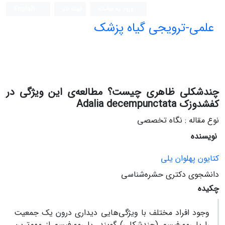
ورود به سامانه
ثبت نام
English
علمی-ترویجی گیاه پزشک
چندشکلی ظاهری چیست؟ مطالعه‌ی این ویژگی در
کفشدوزک Adalia decempunctata
نوع مقاله : نگاه تخصصی
نویسنده
کتایون پهلوان یلی
دانشجوی دکتری حشره‌شناسی
چکیده
وجود افراد مختلف با ویژگی­‌هایی دیداری درون یک جمعیت
را پلی‌مورفیسم (چندشکلی) گویند. پلی‌مورفیسم از مهم‌ترین