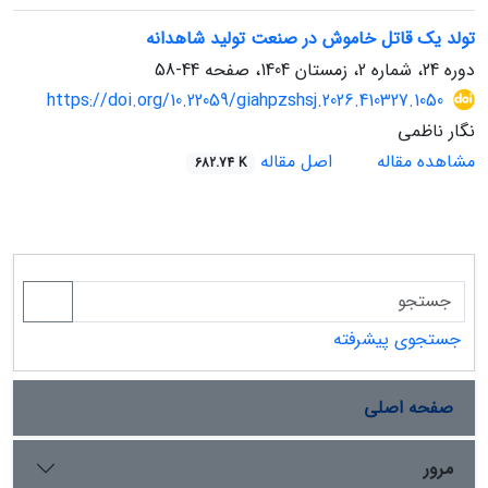
تولد یک قاتل خاموش در صنعت تولید شاهدانه
دوره 24، شماره 2، زمستان 1404، صفحه
44-58
https://doi.org/10.22059/giahpzshsj.2026.410327.1050
نگار ناظمی
مشاهده مقاله
اصل مقاله
682.74 K
جستجوی پیشرفته
صفحه اصلی
مرور