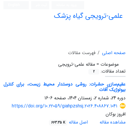
ورود به سامانه
ثبت نام
English
علمی-ترویجی گیاه پزشک
صفحه اصلی
فهرست مقالات
موضوعات =
مقاله علمی-ترویجی
تعداد مقالات:
2
عقیم‌سازی حشرات: روشی دوستدار محیط زیست، برای کنترل
بیولوژیک آفات
دوره 24، شماره 2، زمستان 1404، صفحه
6-16
https://doi.org/10.22059/giahpzshsj.2026.408867.1041
افروز بوکان
مشاهده مقاله
اصل مقاله
663.35 K