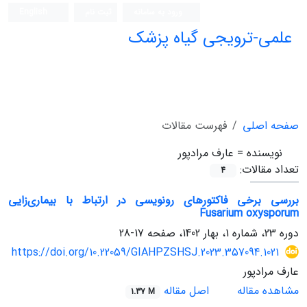
ورود به سامانه
ثبت نام
English
علمی-ترویجی گیاه پزشک
صفحه اصلی
فهرست مقالات
نویسنده =
عارف مرادپور
تعداد مقالات:
4
بررسی برخی فاکتورهای رونویسی در ارتباط با بیماری‌زایی
Fusarium oxysporum
دوره 23، شماره 1، بهار 1402، صفحه
17-28
https://doi.org/10.22059/GIAHPZSHSJ.2023.357094.1021
عارف مرادپور
مشاهده مقاله
اصل مقاله
1.37 M